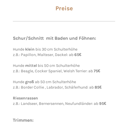
Preise
Schur/Schnitt mit Baden und Föhnen:
Hunde
klein
bis 30 cm Schulterhöhe
z.B.: Papillon, Malteser, Dackel: ab
65
€
Hunde
mittel
bis 50 cm Schulterhöhe
z.B.: Beagle, Cocker Spaniel, Welsh Terrier: ab
75
€
Hunde
groß
ab 50 cm Schulterhöhe
z.B.: Border Collie , Labrador, Schäferhund: ab
85
€
Riesenrassen
z.B.: Landseer, Bernersennen, Neufundländer: ab
95€
Trimmen: